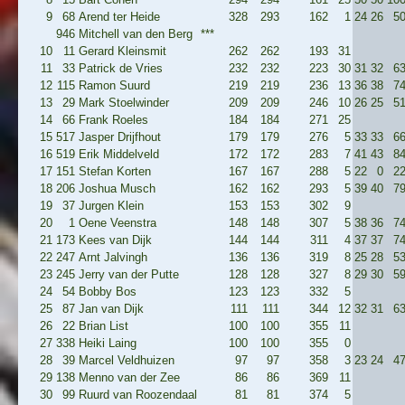
9
68
Arend ter Heide
328
293
162
1
24
26
5
946
Mitchell van den Berg
***
10
11
Gerard Kleinsmit
262
262
193
31
11
33
Patrick de Vries
232
232
223
30
31
32
6
12
115
Ramon Suurd
219
219
236
13
36
38
7
13
29
Mark Stoelwinder
209
209
246
10
26
25
5
14
66
Frank Roeles
184
184
271
25
15
517
Jasper Drijfhout
179
179
276
5
33
33
6
16
519
Erik Middelveld
172
172
283
7
41
43
8
17
151
Stefan Korten
167
167
288
5
22
0
2
18
206
Joshua Musch
162
162
293
5
39
40
7
19
37
Jurgen Klein
153
153
302
9
20
1
Oene Veenstra
148
148
307
5
38
36
7
21
173
Kees van Dijk
144
144
311
4
37
37
7
22
247
Arnt Jalvingh
136
136
319
8
25
28
5
23
245
Jerry van der Putte
128
128
327
8
29
30
5
24
54
Bobby Bos
123
123
332
5
25
87
Jan van Dijk
111
111
344
12
32
31
6
26
22
Brian List
100
100
355
11
27
338
Heiki Laing
100
100
355
0
28
39
Marcel Veldhuizen
97
97
358
3
23
24
4
29
138
Menno van der Zee
86
86
369
11
30
99
Ruurd van Roozendaal
81
81
374
5