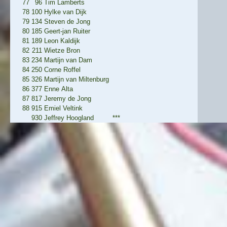
77
96
Tim Lamberts
78
100
Hylke van Dijk
79
134
Steven de Jong
80
185
Geert-jan Ruiter
81
189
Leon Kaldijk
82
211
Wietze Bron
83
234
Martijn van Dam
84
250
Corne Roffel
85
326
Martijn van Miltenburg
86
377
Enne Alta
87
817
Jeremy de Jong
88
915
Emiel Veltink
930
Jeffrey Hoogland
***