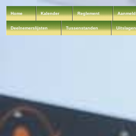
Home
Kalender
Reglement
Aanmeld
Deelnemerslijsten
Tussenstanden
Uitslagen