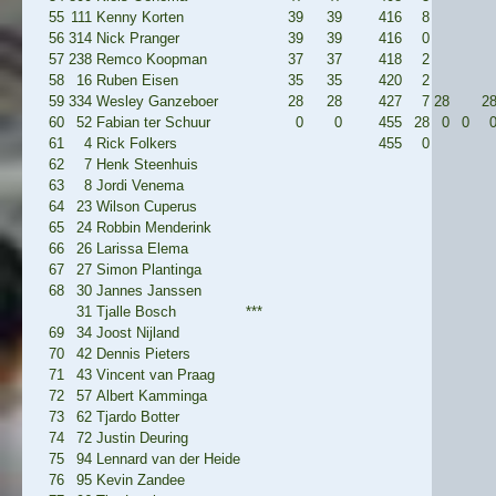
55
111
Kenny Korten
39
39
416
8
56
314
Nick Pranger
39
39
416
0
57
238
Remco Koopman
37
37
418
2
58
16
Ruben Eisen
35
35
420
2
59
334
Wesley Ganzeboer
28
28
427
7
28
2
60
52
Fabian ter Schuur
0
0
455
28
0
0
61
4
Rick Folkers
455
0
62
7
Henk Steenhuis
63
8
Jordi Venema
64
23
Wilson Cuperus
65
24
Robbin Menderink
66
26
Larissa Elema
67
27
Simon Plantinga
68
30
Jannes Janssen
31
Tjalle Bosch
***
69
34
Joost Nijland
70
42
Dennis Pieters
71
43
Vincent van Praag
72
57
Albert Kamminga
73
62
Tjardo Botter
74
72
Justin Deuring
75
94
Lennard van der Heide
76
95
Kevin Zandee