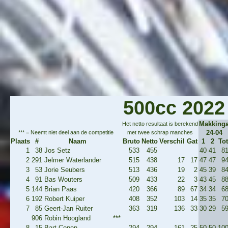
500cc 2022
Makking
Het netto resultaat is berekend
24-04
*** = Neemt niet deel aan de competitie
met twee schrap manches
Plaats
#
Naam
Bruto
Netto
Verschil
Gat
1
2
Tot
1
38
Jos Setz
533
455
40
41
8
2
291
Jelmer Waterlander
515
438
17
17
47
47
9
3
53
Jorie Seubers
513
436
19
2
45
39
8
4
91
Bas Wouters
509
433
22
3
43
45
8
5
144
Brian Paas
420
366
89
67
34
34
6
6
192
Robert Kuiper
408
352
103
14
35
35
7
7
85
Geert-Jan Ruiter
363
319
136
33
30
29
5
906
Robin Hoogland
***
8
15
Bart Conen
294
294
161
25
50
50
10