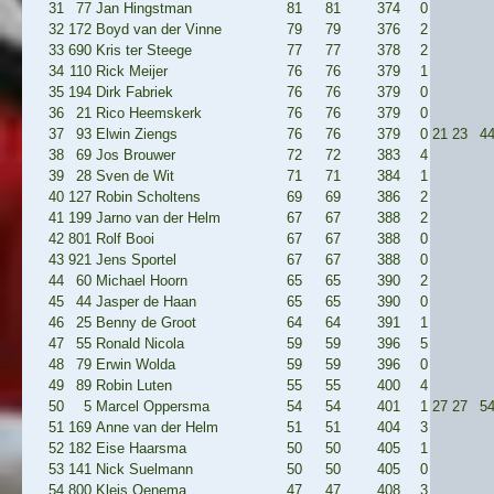
31
77
Jan Hingstman
81
81
374
0
32
172
Boyd van der Vinne
79
79
376
2
33
690
Kris ter Steege
77
77
378
2
34
110
Rick Meijer
76
76
379
1
35
194
Dirk Fabriek
76
76
379
0
36
21
Rico Heemskerk
76
76
379
0
37
93
Elwin Ziengs
76
76
379
0
21
23
4
38
69
Jos Brouwer
72
72
383
4
39
28
Sven de Wit
71
71
384
1
40
127
Robin Scholtens
69
69
386
2
41
199
Jarno van der Helm
67
67
388
2
42
801
Rolf Booi
67
67
388
0
43
921
Jens Sportel
67
67
388
0
44
60
Michael Hoorn
65
65
390
2
45
44
Jasper de Haan
65
65
390
0
46
25
Benny de Groot
64
64
391
1
47
55
Ronald Nicola
59
59
396
5
48
79
Erwin Wolda
59
59
396
0
49
89
Robin Luten
55
55
400
4
50
5
Marcel Oppersma
54
54
401
1
27
27
5
51
169
Anne van der Helm
51
51
404
3
52
182
Eise Haarsma
50
50
405
1
53
141
Nick Suelmann
50
50
405
0
54
800
Kleis Oenema
47
47
408
3